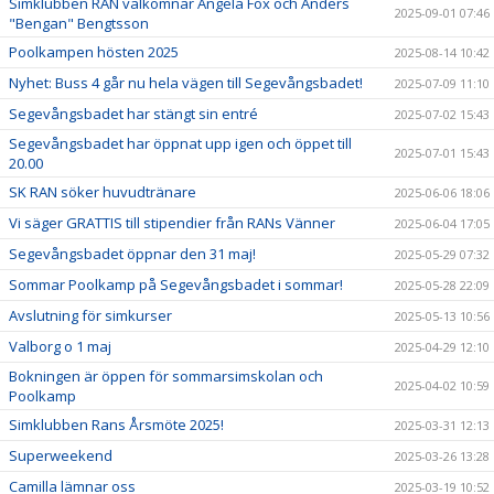
Simklubben RAN välkomnar Angela Fox och Anders
2025-09-01 07:46
"Bengan" Bengtsson
Poolkampen hösten 2025
2025-08-14 10:42
Nyhet: Buss 4 går nu hela vägen till Segevångsbadet!
2025-07-09 11:10
Segevångsbadet har stängt sin entré
2025-07-02 15:43
Segevångsbadet har öppnat upp igen och öppet till
2025-07-01 15:43
20.00
SK RAN söker huvudtränare
2025-06-06 18:06
Vi säger GRATTIS till stipendier från RANs Vänner
2025-06-04 17:05
Segevångsbadet öppnar den 31 maj!
2025-05-29 07:32
Sommar Poolkamp på Segevångsbadet i sommar!
2025-05-28 22:09
Avslutning för simkurser
2025-05-13 10:56
Valborg o 1 maj
2025-04-29 12:10
Bokningen är öppen för sommarsimskolan och
2025-04-02 10:59
Poolkamp
Simklubben Rans Årsmöte 2025!
2025-03-31 12:13
Superweekend
2025-03-26 13:28
Camilla lämnar oss
2025-03-19 10:52