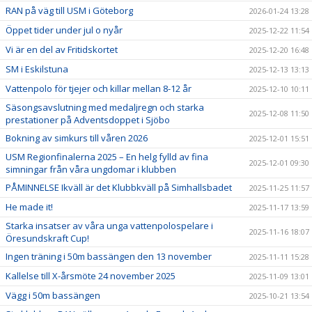
RAN på väg till USM i Göteborg
2026-01-24 13:28
Öppet tider under jul o nyår
2025-12-22 11:54
Vi är en del av Fritidskortet
2025-12-20 16:48
SM i Eskilstuna
2025-12-13 13:13
Vattenpolo för tjejer och killar mellan 8-12 år
2025-12-10 10:11
Säsongsavslutning med medaljregn och starka
2025-12-08 11:50
prestationer på Adventsdoppet i Sjöbo
Bokning av simkurs till våren 2026
2025-12-01 15:51
USM Regionfinalerna 2025 – En helg fylld av fina
2025-12-01 09:30
simningar från våra ungdomar i klubben
PÅMINNELSE Ikväll är det Klubbkväll på Simhallsbadet
2025-11-25 11:57
He made it!
2025-11-17 13:59
Starka insatser av våra unga vattenpolospelare i
2025-11-16 18:07
Öresundskraft Cup!
Ingen träning i 50m bassängen den 13 november
2025-11-11 15:28
Kallelse till X-årsmöte 24 november 2025
2025-11-09 13:01
Vägg i 50m bassängen
2025-10-21 13:54