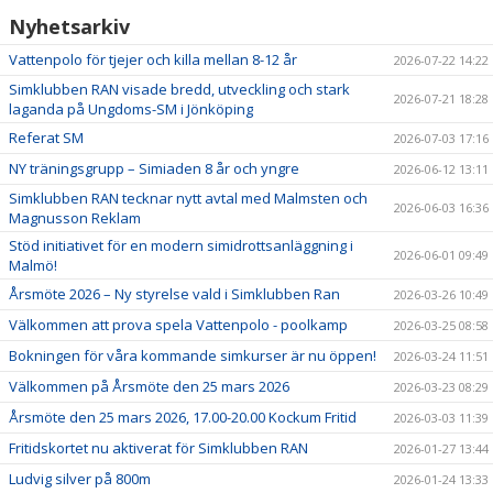
Nyhetsarkiv
Vattenpolo för tjejer och killa mellan 8-12 år
2026-07-22 14:22
Simklubben RAN visade bredd, utveckling och stark
2026-07-21 18:28
laganda på Ungdoms-SM i Jönköping
Referat SM
2026-07-03 17:16
NY träningsgrupp – Simiaden 8 år och yngre
2026-06-12 13:11
Simklubben RAN tecknar nytt avtal med Malmsten och
2026-06-03 16:36
Magnusson Reklam
Stöd initiativet för en modern simidrottsanläggning i
2026-06-01 09:49
Malmö!
Årsmöte 2026 – Ny styrelse vald i Simklubben Ran
2026-03-26 10:49
Välkommen att prova spela Vattenpolo - poolkamp
2026-03-25 08:58
Bokningen för våra kommande simkurser är nu öppen!
2026-03-24 11:51
Välkommen på Årsmöte den 25 mars 2026
2026-03-23 08:29
Årsmöte den 25 mars 2026, 17.00-20.00 Kockum Fritid
2026-03-03 11:39
Fritidskortet nu aktiverat för Simklubben RAN
2026-01-27 13:44
Ludvig silver på 800m
2026-01-24 13:33