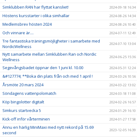
Simklubben RAN har flyttat kansliet!
2024-09-18 16:34
Höstens kursstarter i olika simhallar
2024-08-26 14:34
Medlemsbrev hösten 2024
2024-08-26 10:40
Och vinnare är....
2024-07-11 12:49
Tre fantastiska träningsmöjligheter i samarbete med
2024-07-10 13:04
NordicWellness
Nytt samarbete mellan Simklubben Ran och Nordic
2024-06-25 15:36
Wellness
Segevångsbadet öppnar den 1 juni kl. 10.00
2024-05-31 12:24
&#127774; **Boka din plats från och med 1 april !
2024-03-26 10:56
Årsmöte 20 mars 2024
2024-03-22 13:02
Söndagens vattenpolomatch
2024-03-18 11:08
Köp bingolotter digitalt
2024-02-26 16:57
Simkurs startvecka 5
2024-01-29 16:10
Kick-off inför vårterminen
2024-01-27 17:58
Ännu en härlig MiniMaxi med nytt rekord på 15.69
2023-12-05 16:39
second