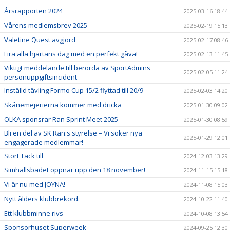
Årsrapporten 2024
2025-03-16 18:44
Vårens medlemsbrev 2025
2025-02-19 15:13
Valetine Quest avgjord
2025-02-17 08:46
Fira alla hjärtans dag med en perfekt gåva!
2025-02-13 11:45
Viktigt meddelande till berörda av SportAdmins
2025-02-05 11:24
personuppgiftsincident
Inställd tävling Formo Cup 15/2 flyttad till 20/9
2025-02-03 14:20
Skånemejerierna kommer med dricka
2025-01-30 09:02
OLKA sponsrar Ran Sprint Meet 2025
2025-01-30 08:59
Bli en del av SK Ran:s styrelse – Vi söker nya
2025-01-29 12:01
engagerade medlemmar!
Stort Tack till
2024-12-03 13:29
Simhallsbadet öppnar upp den 18 november!
2024-11-15 15:18
Vi är nu med JOYNA!
2024-11-08 15:03
Nytt ålders klubbrekord.
2024-10-22 11:40
Ett klubbminne rivs
2024-10-08 13:54
Sponsorhuset Superweek
2024-09-25 12:30