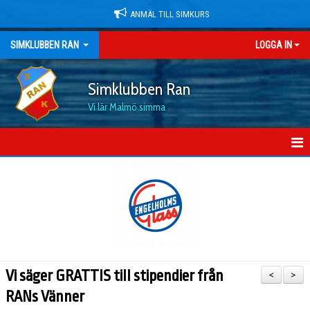
ANMÄL TILL SIMKURS
SIMKLUBBEN RAN
LOGGA IN
Simklubben Ran
Vi lär Malmö simma
HEM
NYHETER
OM KLUBBEN
MEDLEMSKAP OCH PRISER
Vi säger GRATTIS till stipendier från
<
>
DOKUMENT
RANs Vänner