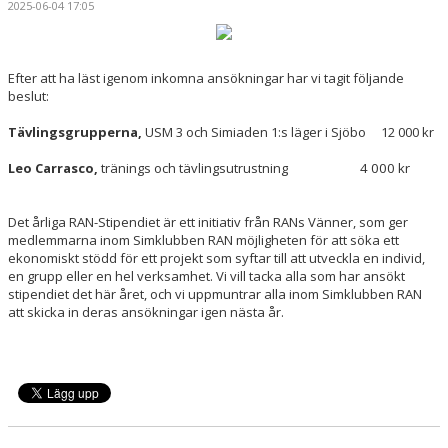
2025-06-04 17:05
SEGEVÅNGSBADET
KLUBBSHOP
Efter att ha läst igenom inkomna ansökningar har vi tagit följande
beslut:
BLI SPONSOR
Tävlingsgrupperna,
USM 3 och Simiaden 1:s läger i Sjöbo 12 000 kr
ANTIDOPING
Leo Carrasco,
tränings och tävlingsutrustning
4 000 kr
KUL I MALMÖ – RIBBAN 2026
Det årliga RAN-Stipendiet är ett initiativ från RANs Vänner, som ger
medlemmarna inom Simklubben RAN möjligheten för att söka ett
ekonomiskt stödd för ett projekt som syftar till att utveckla en individ,
en grupp eller en hel verksamhet. Vi vill tacka alla som har ansökt
stipendiet det här året, och vi uppmuntrar alla inom Simklubben RAN
att skicka in deras ansökningar igen nästa år.