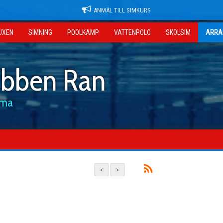
ANMÄL TILL SIMKURS
UXEN
SIMNING
POOLKAMP
VATTENPOLO
SKOLSIM
ARRA
ubben Ran
mma
<
>