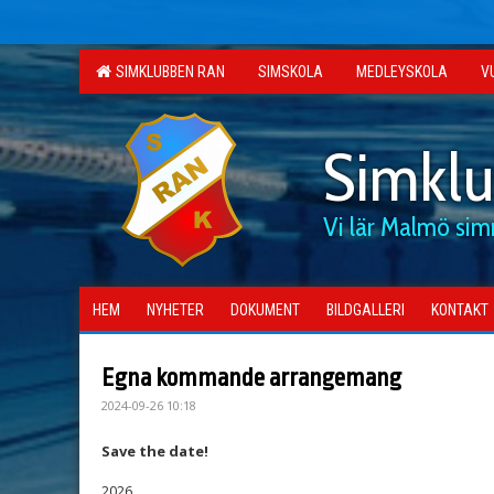
SIMKLUBBEN RAN
SIMSKOLA
MEDLEYSKOLA
V
Simkl
Vi lär Malmö si
HEM
NYHETER
DOKUMENT
BILDGALLERI
KONTAKT
Egna kommande arrangemang
2024-09-26 10:18
Save the date!
2026