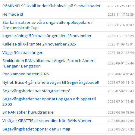
PÅMINNELSE Ikväll är det Klubbkväll på Simhallsbadet
2025-11-25 11:57
He made it!
2025-11-17 13:59
Starka insatser av våra unga vattenpolospelare i
2025-11-16 18:07
Öresundskraft Cup!
Ingen träning i 50m bassängen den 13 november
2025-11-11 15:28
Kallelse till X-årsmöte 24 november 2025
2025-11-09 13:01
Vägg i 50m bassängen
2025-10-21 13:54
Simklubben RAN välkomnar Angela Fox och Anders
2025-09-01 07:46
"Bengan" Bengtsson
Poolkampen hösten 2025
2025-08-14 10:42
Nyhet: Buss 4 går nu hela vägen till Segevångsbadet!
2025-07-09 11:10
Segevångsbadet har stängt sin entré
2025-07-02 15:43
Segevångsbadet har öppnat upp igen och öppet till
2025-07-01 15:43
20.00
SK RAN söker huvudtränare
2025-06-06 18:06
Vi säger GRATTIS till stipendier från RANs Vänner
2025-06-04 17:05
Segevångsbadet öppnar den 31 maj!
2025-05-29 07:32