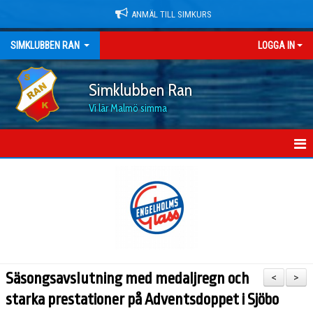
ANMÄL TILL SIMKURS
SIMKLUBBEN RAN
LOGGA IN
Simklubben Ran
Vi lär Malmö simma
HEM
NYHETER
OM KLUBBEN
MEDLEMSKAP OCH PRISER
Säsongsavslutning med medaljregn och
<
>
DOKUMENT
starka prestationer på Adventsdoppet i Sjöbo