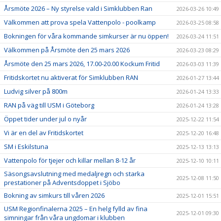
Årsmöte 2026 – Ny styrelse vald i Simklubben Ran
2026-03-26 10:49
Välkommen att prova spela Vattenpolo - poolkamp
2026-03-25 08:58
Bokningen för våra kommande simkurser är nu öppen!
2026-03-24 11:51
Välkommen på Årsmöte den 25 mars 2026
2026-03-23 08:29
Årsmöte den 25 mars 2026, 17.00-20.00 Kockum Fritid
2026-03-03 11:39
Fritidskortet nu aktiverat för Simklubben RAN
2026-01-27 13:44
Ludvig silver på 800m
2026-01-24 13:33
RAN på väg till USM i Göteborg
2026-01-24 13:28
Öppet tider under jul o nyår
2025-12-22 11:54
Vi är en del av Fritidskortet
2025-12-20 16:48
SM i Eskilstuna
2025-12-13 13:13
Vattenpolo för tjejer och killar mellan 8-12 år
2025-12-10 10:11
Säsongsavslutning med medaljregn och starka
2025-12-08 11:50
prestationer på Adventsdoppet i Sjöbo
Bokning av simkurs till våren 2026
2025-12-01 15:51
USM Regionfinalerna 2025 – En helg fylld av fina
2025-12-01 09:30
simningar från våra ungdomar i klubben