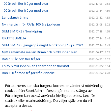
100 år och fler frågor med svar
2022-10-03 17:55
100 år och fler frågor med svar
2022-09-14 14:50
Landslagsträning
2022-09-12 14:53
Ny intervju inför RANs 100 års jubileum
2022-08-08 15:02
SUM SIM RIKS i Norrköping
2022-07-18 14:58
GRATTIS AMELIA
2022-07-14 17:44
SUM SIM RIKS gänget på väg till Norrköping 13 juli 2022
2022-07-14 17:43
Nytt samarbete mellan Dirma och Simklubben Ran
2022-06-17 17:02
RAN 100 år och fler frågor
2022-04-20 16:02
En av Simklubben Rans stjärnor har slocknat
2022-03-25 15:04
Ran 100 år med frågor från Annelie
2022-02-24 14:20
En intervju med Nin Andersson, en av våra medlemmar
2022-01-24 10:30
sedan 1952
För att hemsidan ska fungera korrekt använder vi nödvändiga
Amelias första SM/JSM
cookies från SportAdmin. Dessa går inte att stänga av.
2021-11-30 09:28
Föreningen kan också använda frivilliga cookies, t.ex. för
SK RANs Amelia Johansson-Lindkvist är på SM/JSM
2021-11-25 11:04
statistik eller marknadsföring. Du väljer själv om du vill
acceptera dessa.