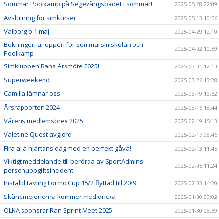
Sommar Poolkamp på Segevångsbadet i sommar!
2025-05-28 22:09
Avslutning för simkurser
2025-05-13 10:56
Valborg o 1 maj
2025-04-29 12:10
Bokningen är öppen för sommarsimskolan och
2025-04-02 10:59
Poolkamp
Simklubben Rans Årsmöte 2025!
2025-03-31 12:13
Superweekend
2025-03-26 13:28
Camilla lämnar oss
2025-03-19 10:52
Årsrapporten 2024
2025-03-16 18:44
Vårens medlemsbrev 2025
2025-02-19 15:13
Valetine Quest avgjord
2025-02-17 08:46
Fira alla hjärtans dag med en perfekt gåva!
2025-02-13 11:45
Viktigt meddelande till berörda av SportAdmins
2025-02-05 11:24
personuppgiftsincident
Inställd tävling Formo Cup 15/2 flyttad till 20/9
2025-02-03 14:20
Skånemejerierna kommer med dricka
2025-01-30 09:02
OLKA sponsrar Ran Sprint Meet 2025
2025-01-30 08:59