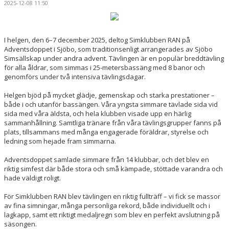
2025-12-08 11:50
SEGEVÅNGSBADET
KLUBBSHOP
I helgen, den 6–7 december 2025, deltog Simklubben RAN på
Adventsdoppet i Sjöbo, som traditionsenligt arrangerades av Sjöbo
BLI SPONSOR
Simsällskap under andra advent. Tävlingen är en populär breddtävling
för alla åldrar, som simmas i 25-metersbassäng med 8 banor och
ANTIDOPING
genomförs under två intensiva tävlingsdagar.
Helgen bjöd på mycket glädje, gemenskap och starka prestationer –
KUL I MALMÖ – RIBBAN 2026
både i och utanför bassängen. Våra yngsta simmare tävlade sida vid
sida med våra äldsta, och hela klubben visade upp en härlig
sammanhållning. Samtliga tränare från våra tävlingsgrupper fanns på
plats, tillsammans med många engagerade föräldrar, styrelse och
ledning som hejade fram simmarna.
Adventsdoppet samlade simmare från 14 klubbar, och det blev en
riktig simfest där både stora och små kämpade, stöttade varandra och
hade väldigt roligt.
För Simklubben RAN blev tävlingen en riktig fullträff – vi fick se massor
av fina simningar, många personliga rekord, både individuellt och i
lagkapp, samt ett riktigt medaljregn som blev en perfekt avslutning på
säsongen.