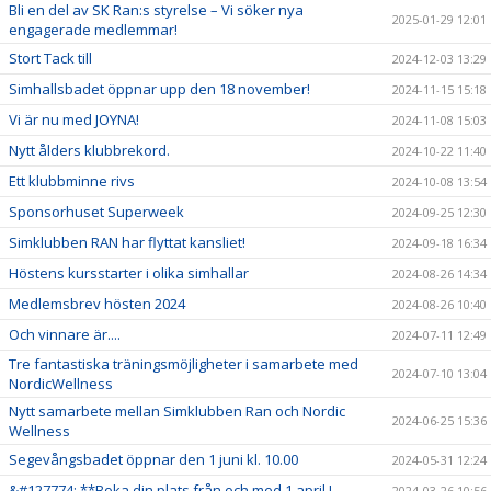
Bli en del av SK Ran:s styrelse – Vi söker nya
2025-01-29 12:01
engagerade medlemmar!
Stort Tack till
2024-12-03 13:29
Simhallsbadet öppnar upp den 18 november!
2024-11-15 15:18
Vi är nu med JOYNA!
2024-11-08 15:03
Nytt ålders klubbrekord.
2024-10-22 11:40
Ett klubbminne rivs
2024-10-08 13:54
Sponsorhuset Superweek
2024-09-25 12:30
Simklubben RAN har flyttat kansliet!
2024-09-18 16:34
Höstens kursstarter i olika simhallar
2024-08-26 14:34
Medlemsbrev hösten 2024
2024-08-26 10:40
Och vinnare är....
2024-07-11 12:49
Tre fantastiska träningsmöjligheter i samarbete med
2024-07-10 13:04
NordicWellness
Nytt samarbete mellan Simklubben Ran och Nordic
2024-06-25 15:36
Wellness
Segevångsbadet öppnar den 1 juni kl. 10.00
2024-05-31 12:24
&#127774; **Boka din plats från och med 1 april !
2024-03-26 10:56