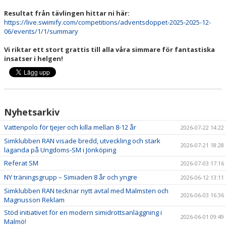
Resultat från tävlingen hittar ni här:
https://live.swimify.com/competitions/adventsdoppet-2025-2025-12-
06/events/1/1/summary
Vi riktar ett stort grattis till alla våra simmare för fantastiska
insatser i helgen!
Nyhetsarkiv
Vattenpolo för tjejer och killa mellan 8-12 år
2026-07-22 14:22
Simklubben RAN visade bredd, utveckling och stark
2026-07-21 18:28
laganda på Ungdoms-SM i Jönköping
Referat SM
2026-07-03 17:16
NY träningsgrupp – Simiaden 8 år och yngre
2026-06-12 13:11
Simklubben RAN tecknar nytt avtal med Malmsten och
2026-06-03 16:36
Magnusson Reklam
Stöd initiativet för en modern simidrottsanläggning i
2026-06-01 09:49
Malmö!