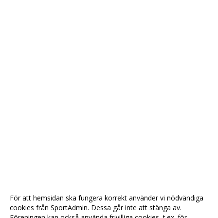
För att hemsidan ska fungera korrekt använder vi nödvändiga
cookies från SportAdmin. Dessa går inte att stänga av.
Föreningen kan också använda frivilliga cookies, t.ex. för