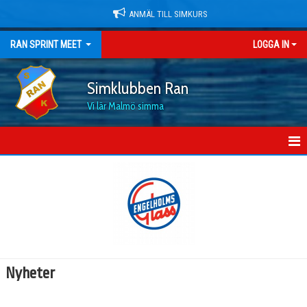
ANMÄL TILL SIMKURS
RAN SPRINT MEET
LOGGA IN
Simklubben Ran
Vi lär Malmö simma
HEM
NYHETER
DOKUMENT
BILDGALLERI
Nyheter
KONTAKT