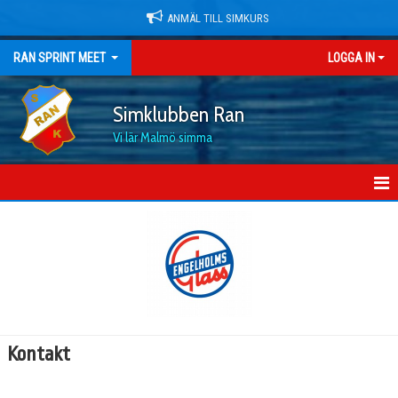
ANMÄL TILL SIMKURS
RAN SPRINT MEET
LOGGA IN
Simklubben Ran
Vi lär Malmö simma
HEM
NYHETER
DOKUMENT
BILDGALLERI
Kontakt
KONTAKT