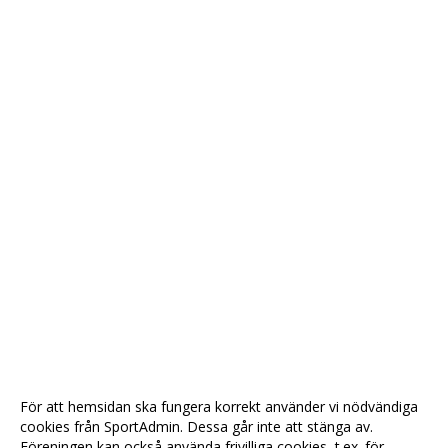
För att hemsidan ska fungera korrekt använder vi nödvändiga
cookies från SportAdmin. Dessa går inte att stänga av.
Föreningen kan också använda frivilliga cookies, t.ex. för