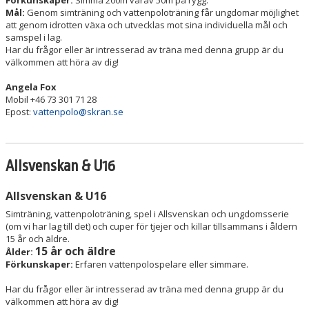
Förkunskaper:
Simma 200m varav 50m på rygg.
Mål:
Genom simträning och vattenpoloträning får ungdomar möjlighet
att genom idrotten växa och utvecklas mot sina individuella mål och
samspel i lag.
Har du frågor eller är intresserad av träna med denna grupp är du
välkommen att höra av dig!
Angela Fox
Mobil +46 73 301 71 28
Epost:
vattenpolo@skran.se
Allsvenskan & U16
Allsvenskan & U16
Simträning, vattenpoloträning, spel i Allsvenskan och ungdomsserie
(om vi har lag till det) och cuper för tjejer och killar tillsammans i åldern
15 år och äldre.
15 år och äldre
Ålder:
Förkunskaper:
Erfaren vattenpolospelare eller simmare.
Har du frågor eller är intresserad av träna med denna grupp är du
välkommen att höra av dig!