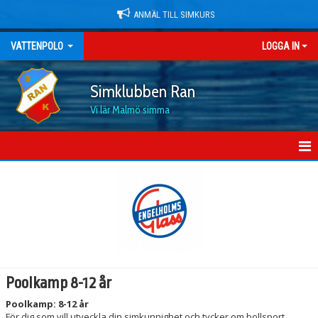
ANMÄL TILL SIMKURS
VATTENPOLO
LOGGA IN
Simklubben Ran
Vi lär Malmö simma
HEM
GRUPPER
VATTENPOLO KALENDER
Poolkamp 8-12 år
Poolkamp: 8-12 år
För dig som vill utveckla din simkunnighet och tycker om bollsport.