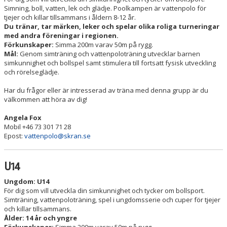
Simning, boll, vatten, lek och glädje. Poolkampen är vattenpolo för
tjejer och killar tillsammans i åldern 8-12 år.
Du tränar, tar märken, leker och spelar olika roliga turneringar
med andra föreningar i regionen.
Förkunskaper:
Simma 200m varav 50m på rygg.
Mål:
Genom simträning och vattenpoloträning utvecklar barnen
simkunnighet och bollspel samt stimulera till fortsatt fysisk utveckling
och rörelseglädje.
Har du frågor eller är intresserad av träna med denna grupp är du
välkommen att höra av dig!
Angela Fox
Mobil +46 73 301 71 28
Epost:
vattenpolo@skran.se
U14
Ungdom: U14
För dig som vill utveckla din simkunnighet och tycker om bollsport.
Simträning, vattenpoloträning, spel i ungdomsserie och cuper för tjejer
och killar tillsammans.
Ålder: 14 år och yngre