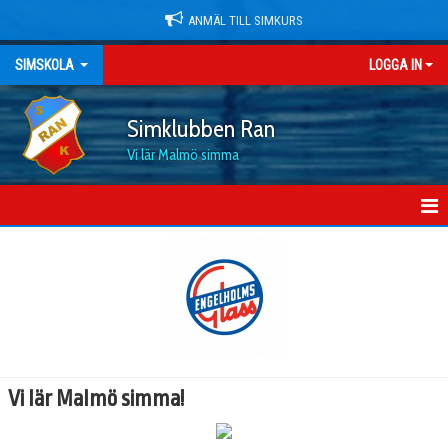
ANMÄL TILL SIMKURS
SIMSKOLA
LOGGA IN
Simklubben Ran
Vi lär Malmö simma
HEM
GRUPPER
DOKUMENT
MINISIM 2-4 ÅR
Vi lär Malmö simma!
BADDAREN 4-7 ÅR