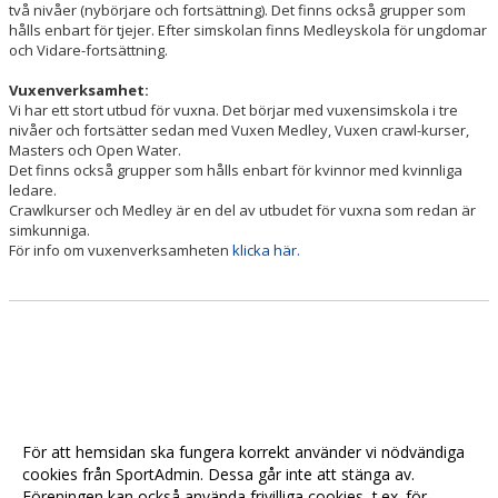
två nivåer (nybörjare och fortsättning). Det finns också grupper som
hålls enbart för tjejer. Efter simskolan finns Medleyskola för ungdomar
och Vidare-fortsättning.
Vuxenverksamhet:
Vi har ett stort utbud för vuxna. Det börjar med vuxensimskola i tre
nivåer och fortsätter sedan med Vuxen Medley, Vuxen crawl-kurser,
Masters och Open Water.
Det finns också grupper som hålls enbart för kvinnor med kvinnliga
ledare.
Crawlkurser och Medley är en del av utbudet för vuxna som redan är
simkunniga.
För info om vuxenverksamheten
klicka här.
För att hemsidan ska fungera korrekt använder vi nödvändiga
cookies från SportAdmin. Dessa går inte att stänga av.
Föreningen kan också använda frivilliga cookies, t.ex. för