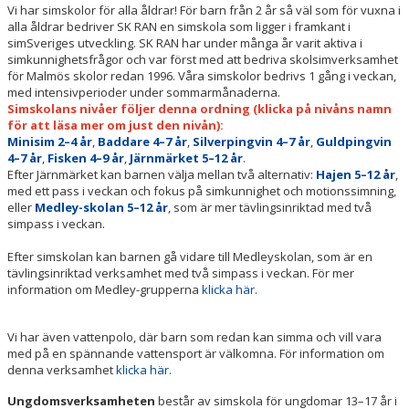
Vi har simskolor för alla åldrar! För barn från 2 år så väl som för vuxna i
SILVERPINGVIN 4-7 ÅR
alla åldrar bedriver SK RAN en simskola som ligger i framkant i
simSveriges utveckling. SK RAN har under många år varit aktiva i
GULDPINGVIN 4–7 ÅR
simkunnighetsfrågor och var först med att bedriva skolsimverksamhet
för Malmös skolor redan 1996. Våra simskolor bedrivs 1 gång i veckan,
FISKEN 4-9 ÅR
med intensivperioder under sommarmånaderna.
Simskolans nivåer följer denna ordning (klicka på nivåns namn
för att läsa mer om just den nivån):
JÄRNMÄRKET 5–12 ÅR
Minisim 2–4 år
,
Baddare 4–7 år
,
Silverpingvin 4–7 år
,
Guldpingvin
4–7 år
,
Fisken 4–9 år
,
Järnmärket 5–12 år
.
HAJEN 5-12 ÅR
Efter Järnmärket kan barnen välja mellan två alternativ:
Hajen 5–12 år
,
med ett pass i veckan och fokus på simkunnighet och motionssimning,
eller
Medley-skolan 5–12 år
, som är mer tävlingsinriktad med två
simpass i veckan.
Efter simskolan kan barnen gå vidare till Medleyskolan, som är en
tävlingsinriktad verksamhet med två simpass i veckan. För mer
information om Medley-grupperna
klicka här.
Vi har även vattenpolo, där barn som redan kan simma och vill vara
med på en spännande vattensport är välkomna. För information om
denna verksamhet
klicka här.
Ungdomsverksamheten
består av simskola för ungdomar 13–17 år i