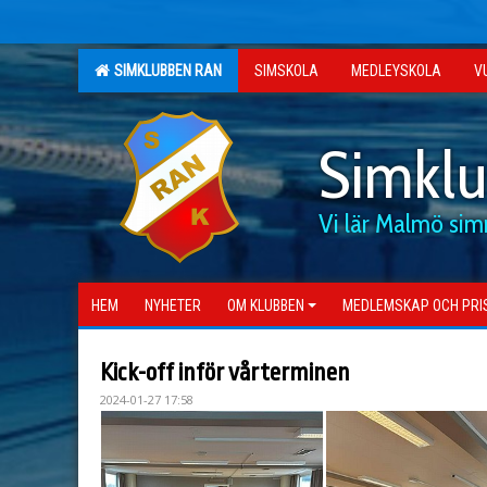
SIMKLUBBEN RAN
SIMSKOLA
MEDLEYSKOLA
V
Simkl
Vi lär Malmö si
HEM
NYHETER
OM KLUBBEN
MEDLEMSKAP OCH PRI
Kick-off inför vårterminen
2024-01-27 17:58