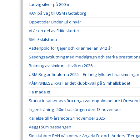
Ludvig silver på 800m
RAN på väg till USM i Göteborg
Öppet tider under jul o nyår
Vi är en del av Fritidskortet
SM i Eskilstuna
Vattenpolo för tjejer och killar mellan 8-12 år
Säsongsavslutning med medaljregn och starka prestatione
Bokning av simkurs till våren 2026
USM Regionfinalerna 2025 – En helg fylld av fina simninga
PÅMINNELSE Ikväll är det Klubbkväll på Simhallsbadet
He made it!
Starka insatser av våra unga vattenpolospelare i Öresund
Ingen träning i 50m bassängen den 13 november
Kallelse till X-årsmöte 24 november 2025
Vägg i 50m bassängen
Simklubben RAN välkomnar Angela Fox och Anders "Beng