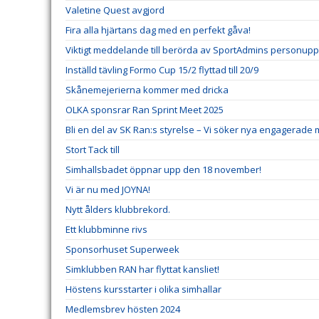
Valetine Quest avgjord
Fira alla hjärtans dag med en perfekt gåva!
Viktigt meddelande till berörda av SportAdmins personuppg
Inställd tävling Formo Cup 15/2 flyttad till 20/9
Skånemejerierna kommer med dricka
OLKA sponsrar Ran Sprint Meet 2025
Bli en del av SK Ran:s styrelse – Vi söker nya engagerad
Stort Tack till
Simhallsbadet öppnar upp den 18 november!
Vi är nu med JOYNA!
Nytt ålders klubbrekord.
Ett klubbminne rivs
Sponsorhuset Superweek
Simklubben RAN har flyttat kansliet!
Höstens kursstarter i olika simhallar
Medlemsbrev hösten 2024