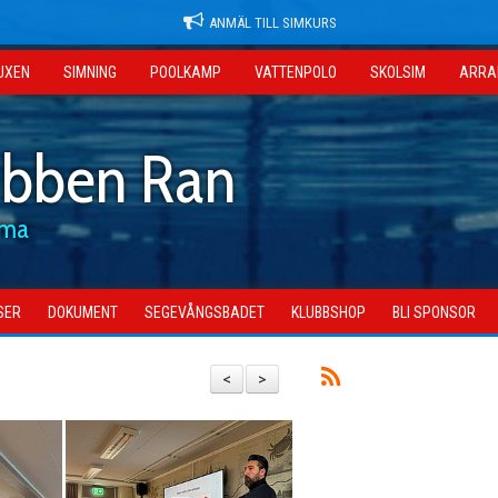
ANMÄL TILL SIMKURS
UXEN
SIMNING
POOLKAMP
VATTENPOLO
SKOLSIM
ARRA
ubben Ran
mma
SER
DOKUMENT
SEGEVÅNGSBADET
KLUBBSHOP
BLI SPONSOR
<
>