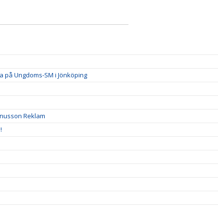
da på Ungdoms-SM i Jönköping
gnusson Reklam
!