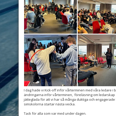
I dag hade vi Kick-off inför vårterminen med våra ledare i
ändringarna inför vårterminen, föreläsning om ledarskap oc
jätteglada för att vi har så många duktiga och engagerade le
simskolorna startar nästa vecka.
Tack för alla som var med under dagen.