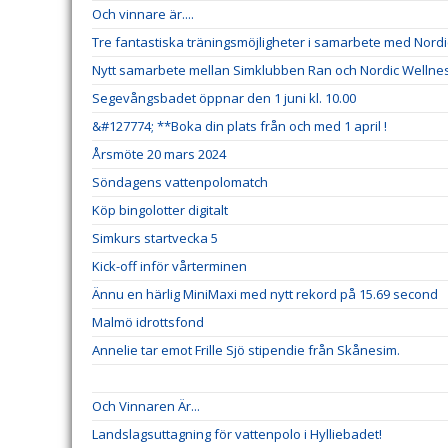
Och vinnare är....
Tre fantastiska träningsmöjligheter i samarbete med Nord
Nytt samarbete mellan Simklubben Ran och Nordic Wellne
Segevångsbadet öppnar den 1 juni kl. 10.00
&#127774; **Boka din plats från och med 1 april !
Årsmöte 20 mars 2024
Söndagens vattenpolomatch
Köp bingolotter digitalt
Simkurs startvecka 5
Kick-off inför vårterminen
Ännu en härlig MiniMaxi med nytt rekord på 15.69 second
Malmö idrottsfond
Annelie tar emot Frille Sjö stipendie från Skånesim.
Och Vinnaren Är...
Landslagsuttagning för vattenpolo i Hylliebadet!