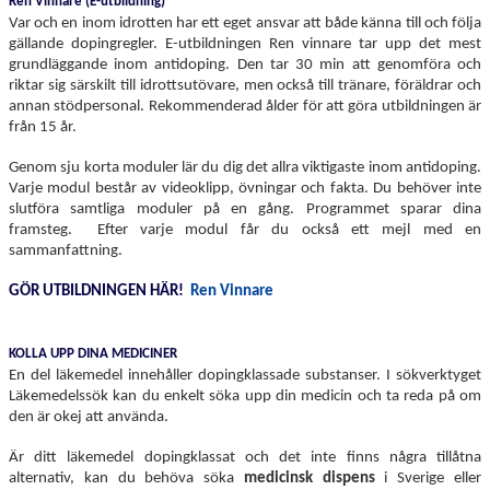
Ren Vinnare (E-utbildning)
Var och en inom idrotten har ett eget ansvar att både känna till och följa
gällande dopingregler. E-utbildningen Ren vinnare tar upp det mest
grundläggande inom antidoping. Den tar 30 min att genomföra och
riktar sig särskilt till idrottsutövare, men också till tränare, föräldrar och
annan stödpersonal. Rekommenderad ålder för att göra utbildningen är
från 15 år.
Genom sju korta moduler lär du dig det allra viktigaste inom antidoping.
Varje modul består av videoklipp, övningar och fakta. Du behöver inte
slutföra samtliga moduler på en gång. Programmet sparar dina
framsteg. Efter varje modul får du också ett mejl med en
sammanfattning.
GÖR UTBILDNINGEN HÄR!
Ren Vinnare
KOLLA UPP DINA MEDICINER
En del läkemedel innehåller dopingklassade substanser. I sökverktyget
Läkemedelssök kan du enkelt söka upp din medicin och ta reda på om
den är okej att använda.
Är ditt läkemedel dopingklassat och det inte finns några tillåtna
alternativ, kan du behöva söka
medicinsk dispens
i Sverige eller