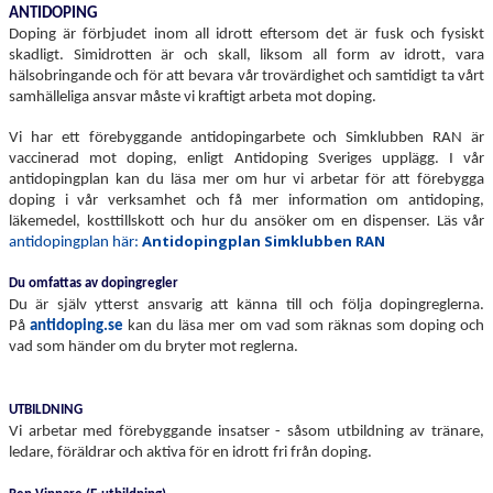
ANTIDOPING
SEGEVÅNGSBADET
Doping är förbjudet inom all idrott eftersom det är fusk och fysiskt
skadligt. Simidrotten är och skall, liksom all form av idrott, vara
KLUBBSHOP
hälsobringande och för att bevara vår trovärdighet och samtidigt ta vårt
samhälleliga ansvar måste vi kraftigt arbeta mot doping.
BLI SPONSOR
Vi har ett förebyggande antidopingarbete och Simklubben RAN är
ANTIDOPING
vaccinerad mot doping, enligt Antidoping Sveriges upplägg. I vår
antidopingplan kan du läsa mer om hur vi arbetar för att förebygga
doping i vår verksamhet och få mer information om antidoping,
KUL I MALMÖ – RIBBAN 2026
läkemedel, kosttillskott och hur du ansöker om en dispenser. Läs vår
Antidopingplan Simklubben RAN
antidopingplan här:
Du omfattas av dopingregler
Du är själv ytterst ansvarig att känna till och följa dopingreglerna.
På
antidoping.se
kan du läsa mer om vad som räknas som doping och
vad som händer om du bryter mot reglerna.
UTBILDNING
Vi arbetar med förebyggande insatser - såsom utbildning av tränare,
ledare, föräldrar och aktiva
för en idrott fri från doping.