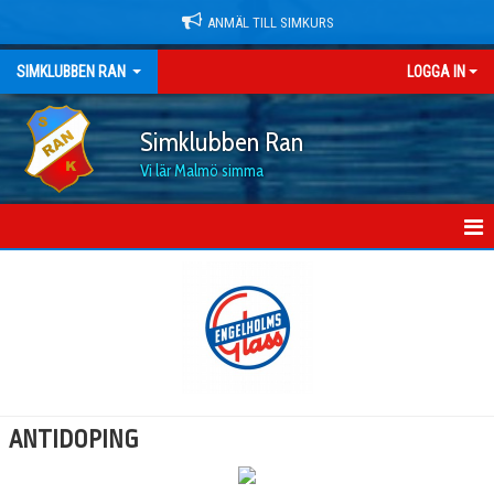
ANMÄL TILL SIMKURS
SIMKLUBBEN RAN
LOGGA IN
Simklubben Ran
Vi lär Malmö simma
HEM
NYHETER
OM KLUBBEN
MEDLEMSKAP OCH PRISER
ANTIDOPING
DOKUMENT