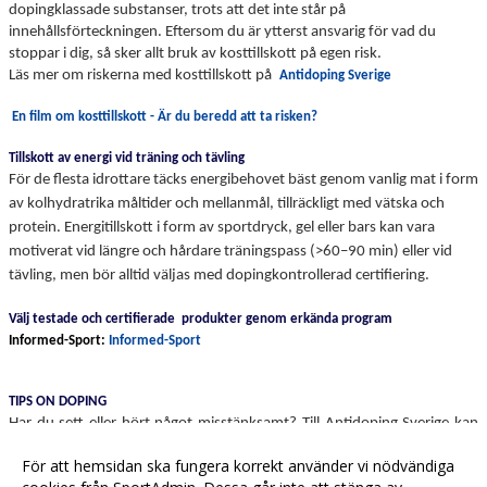
dopingklassade substanser, trots att det inte står på
innehållsförteckningen. Eftersom du är ytterst ansvarig för vad du
stoppar i dig, så sker allt bruk av kosttillskott på egen risk.
Läs mer om riskerna med kosttillskott på
Antidoping Sverige
En film om kosttillskott - Är du beredd att ta risken?
Tillskott av energi vid träning och tävling
För de flesta idrottare täcks energibehovet bäst genom vanlig mat i form
av kolhydratrika måltider och mellanmål, tillräckligt med vätska och
protein. Energitillskott i form av sportdryck, gel eller bars kan vara
motiverat vid längre och hårdare träningspass (>60–90 min) eller vid
tävling, men bör alltid väljas med dopingkontrollerad certifiering.
Välj testade och certifierade produkter genom erkända program
Informed-Sport
:
Informed-Sport
TIPS ON DOPING
Har du sett eller hört något misstänksamt? Till Antidoping Sverige kan
vem som helst anonymt tipsa om misstänkt doping och samtidigt bidra
För att hemsidan ska fungera korrekt använder vi nödvändiga
till en ren idrott.
Tipsa via SMS eller WhatsApp: 076-726 60 10