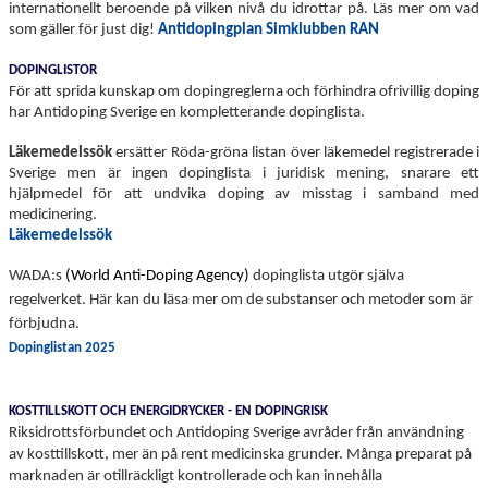
internationellt beroende på vilken nivå du idrottar på. Läs mer om vad
som gäller för just dig!
Antidopingplan Simklubben RAN
DOPINGLISTOR
För att sprida kunskap om dopingreglerna och förhindra ofrivillig doping
har Antidoping Sverige en kompletterande dopinglista.
Läkemedelssök
ersätter Röda-gröna listan över läkemedel registrerade i
Sverige men är ingen dopinglista i juridisk mening, snarare ett
hjälpmedel för att undvika doping av misstag i samband med
medicinering.
Läkemedelssök
WADA:s
(World Anti-Doping Agency)
dopinglista utgör själva
regelverket. Här kan du läsa mer om de substanser och metoder som är
förbjudna.
Dopinglistan 2025
KOSTTILLSKOTT OCH ENERGIDRYCKER - EN DOPINGRISK
Riksidrottsförbundet och Antidoping Sverige avråder från användning
av kosttillskott, mer än på rent medicinska grunder. Många preparat på
marknaden är otillräckligt kontrollerade och kan innehålla