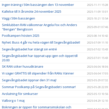
Ingen träning i 50m bassängen den 13 november
2025-11-11 15:28
Kallelse till X-årsmöte 24 november 2025
2025-11-09 13:01
Vägg i 50m bassängen
2025-10-21 13:54
Simklubben RAN välkomnar Angela Fox och Anders
2025-09-01 07:46
"Bengan" Bengtsson
Poolkampen hösten 2025
2025-08-14 10:42
Nyhet: Buss 4 går nu hela vägen till Segevångsbadet!
2025-07-09 11:10
Segevångsbadet har stängt sin entré
2025-07-02 15:43
Segevångsbadet har öppnat upp igen och öppet till
2025-07-01 15:43
20.00
SK RAN söker huvudtränare
2025-06-06 18:06
Vi säger GRATTIS till stipendier från RANs Vänner
2025-06-04 17:05
Segevångsbadet öppnar den 31 maj!
2025-05-29 07:32
Sommar Poolkamp på Segevångsbadet i sommar!
2025-05-28 22:09
Avslutning för simkurser
2025-05-13 10:56
Valborg o 1 maj
2025-04-29 12:10
Bokningen är öppen för sommarsimskolan och