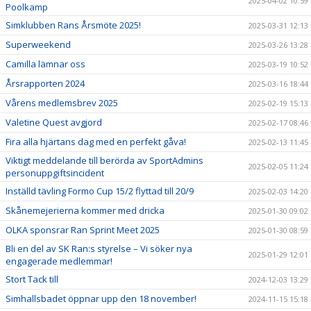
2025-04-02 10:59
Poolkamp
Simklubben Rans Årsmöte 2025!
2025-03-31 12:13
Superweekend
2025-03-26 13:28
Camilla lämnar oss
2025-03-19 10:52
Årsrapporten 2024
2025-03-16 18:44
Vårens medlemsbrev 2025
2025-02-19 15:13
Valetine Quest avgjord
2025-02-17 08:46
Fira alla hjärtans dag med en perfekt gåva!
2025-02-13 11:45
Viktigt meddelande till berörda av SportAdmins
2025-02-05 11:24
personuppgiftsincident
Inställd tävling Formo Cup 15/2 flyttad till 20/9
2025-02-03 14:20
Skånemejerierna kommer med dricka
2025-01-30 09:02
OLKA sponsrar Ran Sprint Meet 2025
2025-01-30 08:59
Bli en del av SK Ran:s styrelse – Vi söker nya
2025-01-29 12:01
engagerade medlemmar!
Stort Tack till
2024-12-03 13:29
Simhallsbadet öppnar upp den 18 november!
2024-11-15 15:18