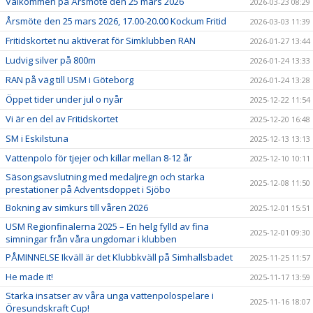
Välkommen på Årsmöte den 25 mars 2026
2026-03-23 08:29
Årsmöte den 25 mars 2026, 17.00-20.00 Kockum Fritid
2026-03-03 11:39
Fritidskortet nu aktiverat för Simklubben RAN
2026-01-27 13:44
Ludvig silver på 800m
2026-01-24 13:33
RAN på väg till USM i Göteborg
2026-01-24 13:28
Öppet tider under jul o nyår
2025-12-22 11:54
Vi är en del av Fritidskortet
2025-12-20 16:48
SM i Eskilstuna
2025-12-13 13:13
Vattenpolo för tjejer och killar mellan 8-12 år
2025-12-10 10:11
Säsongsavslutning med medaljregn och starka
2025-12-08 11:50
prestationer på Adventsdoppet i Sjöbo
Bokning av simkurs till våren 2026
2025-12-01 15:51
USM Regionfinalerna 2025 – En helg fylld av fina
2025-12-01 09:30
simningar från våra ungdomar i klubben
PÅMINNELSE Ikväll är det Klubbkväll på Simhallsbadet
2025-11-25 11:57
He made it!
2025-11-17 13:59
Starka insatser av våra unga vattenpolospelare i
2025-11-16 18:07
Öresundskraft Cup!