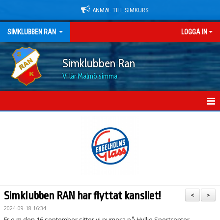
ANMÄL TILL SIMKURS
SIMKLUBBEN RAN
LOGGA IN
Simklubben Ran
Vi lär Malmö simma
HEM
NYHETER
OM KLUBBEN
MEDLEMSKAP OCH PRISER
Simklubben RAN har flyttat kansliet!
<
>
DOKUMENT
2024-09-18 16:34
Fr o m den 16 september sitter vi numera på Hyllie Sportcenter,