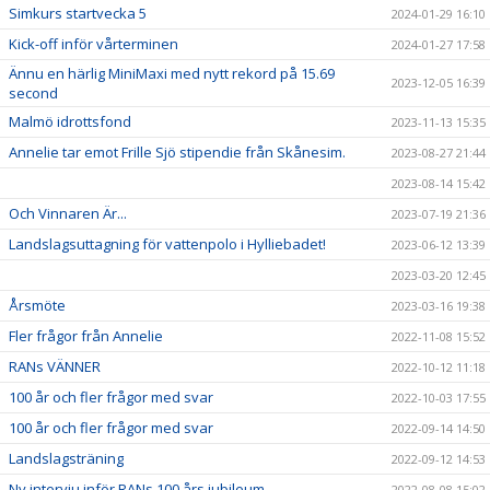
Simkurs startvecka 5
2024-01-29 16:10
Kick-off inför vårterminen
2024-01-27 17:58
Ännu en härlig MiniMaxi med nytt rekord på 15.69
2023-12-05 16:39
second
Malmö idrottsfond
2023-11-13 15:35
Annelie tar emot Frille Sjö stipendie från Skånesim.
2023-08-27 21:44
2023-08-14 15:42
Och Vinnaren Är...
2023-07-19 21:36
Landslagsuttagning för vattenpolo i Hylliebadet!
2023-06-12 13:39
2023-03-20 12:45
Årsmöte
2023-03-16 19:38
Fler frågor från Annelie
2022-11-08 15:52
RANs VÄNNER
2022-10-12 11:18
100 år och fler frågor med svar
2022-10-03 17:55
100 år och fler frågor med svar
2022-09-14 14:50
Landslagsträning
2022-09-12 14:53
Ny intervju inför RANs 100 års jubileum
2022-08-08 15:02