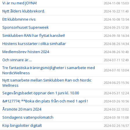
Vi är nu med JOYNA!
2024-11-08 15:03
Nytt ålders klubbrekord.
2024-10-22 11:40
Ett klubbminne rivs
2024-10-08 13:54
Sponsorhuset Superweek
2024-09-25 12:30
Simklubben RAN har flyttat kansliet!
2024-09-18 16:34
Höstens kursstarter i olika simhallar
2024-08-26 14:34
Medlemsbrev hösten 2024
2024-08-26 10:40
Och vinnare är....
2024-07-11 12:49
Tre fantastiska träningsmöjligheter i samarbete med
2024-07-10 13:04
NordicWellness
Nytt samarbete mellan Simklubben Ran och Nordic
2024-06-25 15:36
Wellness
Segevångsbadet öppnar den 1 juni kl. 10.00
2024-05-31 12:24
&#127774; **Boka din plats från och med 1 april !
2024-03-26 10:56
Årsmöte 20 mars 2024
2024-03-22 13:02
Söndagens vattenpolomatch
2024-03-18 11:08
Köp bingolotter digitalt
2024-02-26 16:57