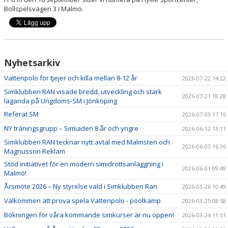
SEGEVÅNGSBADET
Bollspelsvägen 3 i Malmö.
KLUBBSHOP
BLI SPONSOR
Nyhetsarkiv
ANTIDOPING
Vattenpolo för tjejer och killa mellan 8-12 år
2026-07-22 14:22
Simklubben RAN visade bredd, utveckling och stark
KUL I MALMÖ – RIBBAN 2026
2026-07-21 18:28
laganda på Ungdoms-SM i Jönköping
Referat SM
2026-07-03 17:16
NY träningsgrupp – Simiaden 8 år och yngre
2026-06-12 13:11
Simklubben RAN tecknar nytt avtal med Malmsten och
2026-06-03 16:36
Magnusson Reklam
Stöd initiativet för en modern simidrottsanläggning i
2026-06-01 09:49
Malmö!
Årsmöte 2026 – Ny styrelse vald i Simklubben Ran
2026-03-26 10:49
Välkommen att prova spela Vattenpolo - poolkamp
2026-03-25 08:58
Bokningen för våra kommande simkurser är nu öppen!
2026-03-24 11:51