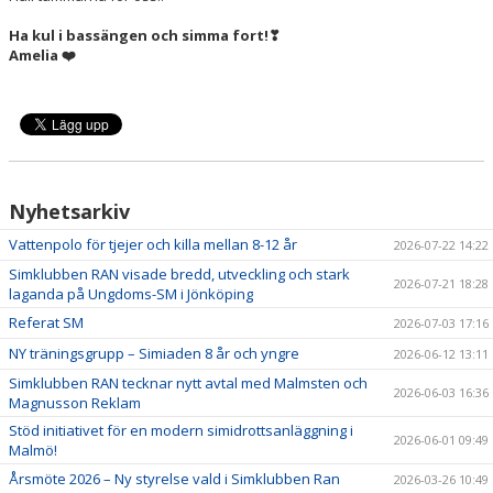
Ha kul i bassängen och simma fort!
❣
Amelia
❤
Nyhetsarkiv
Vattenpolo för tjejer och killa mellan 8-12 år
2026-07-22 14:22
Simklubben RAN visade bredd, utveckling och stark
2026-07-21 18:28
laganda på Ungdoms-SM i Jönköping
Referat SM
2026-07-03 17:16
NY träningsgrupp – Simiaden 8 år och yngre
2026-06-12 13:11
Simklubben RAN tecknar nytt avtal med Malmsten och
2026-06-03 16:36
Magnusson Reklam
Stöd initiativet för en modern simidrottsanläggning i
2026-06-01 09:49
Malmö!
Årsmöte 2026 – Ny styrelse vald i Simklubben Ran
2026-03-26 10:49