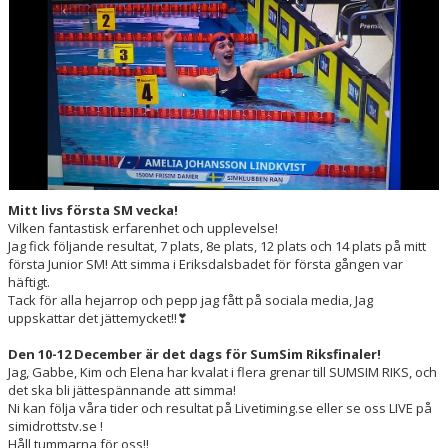
SEGEVÅNGSBADET
KLUBBSHOP
BLI SPONSOR
ANTIDOPING
KUL I MALMÖ – RIBBAN 2026
Mitt livs första SM vecka!
Vilken fantastisk erfarenhet och upplevelse!
Jag fick följande resultat, 7 plats, 8e plats, 12 plats och 14 plats på mitt
första Junior SM! Att simma i Eriksdalsbadet för första gången var
häftigt.
Tack för alla hejarrop och pepp jag fått på sociala media, Jag
uppskattar det jättemycket!!❣
Den 10-12 December är det dags för SumSim Riksfinaler!
Jag, Gabbe, Kim och Elena har kvalat i flera grenar till SUMSIM RIKS, och
det ska bli jättespännande att simma!
Ni kan följa våra tider och resultat på Livetiming.se eller se oss LIVE på
simidrottstv.se !
Håll tummarna för oss!!