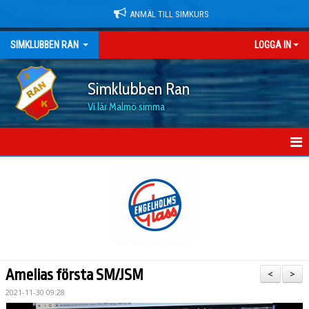
ANMÄL TILL SIMKURS
SIMKLUBBEN RAN
LOGGA IN
Simklubben Ran
Vi lär Malmö simma
HEM
NYHETER
OM KLUBBEN
MEDLEMSKAP OCH PRISER
Amelias första SM/JSM
<
>
DOKUMENT
2021-11-30 09:28