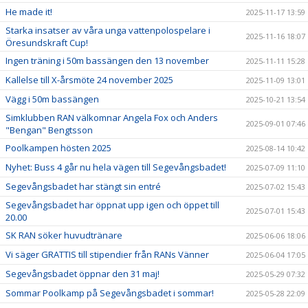
He made it!
2025-11-17 13:59
Starka insatser av våra unga vattenpolospelare i
2025-11-16 18:07
Öresundskraft Cup!
Ingen träning i 50m bassängen den 13 november
2025-11-11 15:28
Kallelse till X-årsmöte 24 november 2025
2025-11-09 13:01
Vägg i 50m bassängen
2025-10-21 13:54
Simklubben RAN välkomnar Angela Fox och Anders
2025-09-01 07:46
"Bengan" Bengtsson
Poolkampen hösten 2025
2025-08-14 10:42
Nyhet: Buss 4 går nu hela vägen till Segevångsbadet!
2025-07-09 11:10
Segevångsbadet har stängt sin entré
2025-07-02 15:43
Segevångsbadet har öppnat upp igen och öppet till
2025-07-01 15:43
20.00
SK RAN söker huvudtränare
2025-06-06 18:06
Vi säger GRATTIS till stipendier från RANs Vänner
2025-06-04 17:05
Segevångsbadet öppnar den 31 maj!
2025-05-29 07:32
Sommar Poolkamp på Segevångsbadet i sommar!
2025-05-28 22:09