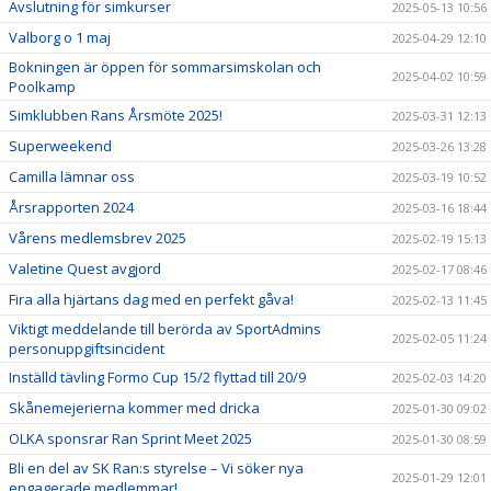
Avslutning för simkurser
2025-05-13 10:56
Valborg o 1 maj
2025-04-29 12:10
Bokningen är öppen för sommarsimskolan och
2025-04-02 10:59
Poolkamp
Simklubben Rans Årsmöte 2025!
2025-03-31 12:13
Superweekend
2025-03-26 13:28
Camilla lämnar oss
2025-03-19 10:52
Årsrapporten 2024
2025-03-16 18:44
Vårens medlemsbrev 2025
2025-02-19 15:13
Valetine Quest avgjord
2025-02-17 08:46
Fira alla hjärtans dag med en perfekt gåva!
2025-02-13 11:45
Viktigt meddelande till berörda av SportAdmins
2025-02-05 11:24
personuppgiftsincident
Inställd tävling Formo Cup 15/2 flyttad till 20/9
2025-02-03 14:20
Skånemejerierna kommer med dricka
2025-01-30 09:02
OLKA sponsrar Ran Sprint Meet 2025
2025-01-30 08:59
Bli en del av SK Ran:s styrelse – Vi söker nya
2025-01-29 12:01
engagerade medlemmar!