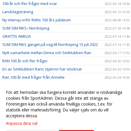
100 år och fler frågor med svar
2022-09-14 14:50
Landslagsträning
2022-09-12 14:53
Ny intervju inför RANs 100 års jubileum
2022-08-08 15:02
SUM SIM RIKS i Norrköping
2022-07-18 14:58
GRATTIS AMELIA
2022-07-14 17:44
SUM SIM RIKS gänget på väg till Norrköping 13 juli 2022
2022-07-14 17:43
Nytt samarbete mellan Dirma och Simklubben Ran
2022-06-17 17:02
RAN 100 år och fler frågor
2022-04-20 16:02
En av Simklubben Rans stjärnor har slocknat
2022-03-25 15:04
Ran 100 år med frågor från Annelie
2022-02-24 14:20
En intervju med Nin Andersson, en av våra medlemmar
2022-01-24 10:30
sedan 1952
För att hemsidan ska fungera korrekt använder vi nödvändiga
Amelias första SM/JSM
cookies från SportAdmin. Dessa går inte att stänga av.
2021-11-30 09:28
Föreningen kan också använda frivilliga cookies, t.ex. för
SK RANs Amelia Johansson-Lindkvist är på SM/JSM
2021-11-25 11:04
statistik eller marknadsföring. Du väljer själv om du vill
acceptera dessa.
Anpassa dina val
Cookie-
Gå till