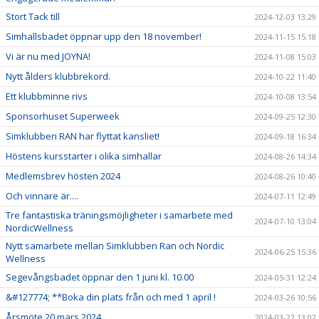
Stort Tack till
2024-12-03 13:29
Simhallsbadet öppnar upp den 18 november!
2024-11-15 15:18
Vi är nu med JOYNA!
2024-11-08 15:03
Nytt ålders klubbrekord.
2024-10-22 11:40
Ett klubbminne rivs
2024-10-08 13:54
Sponsorhuset Superweek
2024-09-25 12:30
Simklubben RAN har flyttat kansliet!
2024-09-18 16:34
Höstens kursstarter i olika simhallar
2024-08-26 14:34
Medlemsbrev hösten 2024
2024-08-26 10:40
Och vinnare är....
2024-07-11 12:49
Tre fantastiska träningsmöjligheter i samarbete med
2024-07-10 13:04
NordicWellness
Nytt samarbete mellan Simklubben Ran och Nordic
2024-06-25 15:36
Wellness
Segevångsbadet öppnar den 1 juni kl. 10.00
2024-05-31 12:24
&#127774; **Boka din plats från och med 1 april !
2024-03-26 10:56
Årsmöte 20 mars 2024
2024-03-22 13:02