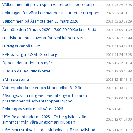
Välkommen att prova spela Vattenpolo - poolkamp
2026-03-25 08:58
Bokningen för våra kommande simkurser är nu öppen!
2026-03-24 11:51
Välkommen på Årsmöte den 25 mars 2026
2026-03-23 08:29
Årsmöte den 25 mars 2026, 17.00-20.00 Kockum Fritid
2026-03-03 11:39
Fritidskortet nu aktiverat för Simklubben RAN
2026-01-27 13:44
Ludvig silver på 800m
2026-01-24 13:33
RAN på väg till USM i Göteborg
2026-01-24 13:28
Öppet tider under jul o nyår
2025-12-22 11:54
Vi är en del av Fritidskortet
2025-12-20 16:48
SM i Eskilstuna
2025-12-13 13:13
Vattenpolo för tjejer och killar mellan 8-12 år
2025-12-10 10:11
Säsongsavslutning med medaljregn och starka
2025-12-08 11:50
prestationer på Adventsdoppet i Sjöbo
Bokning av simkurs till våren 2026
2025-12-01 15:51
USM Regionfinalerna 2025 – En helg fylld av fina
2025-12-01 09:30
simningar från våra ungdomar i klubben
PÅMINNELSE Ikväll är det Klubbkväll på Simhallsbadet
2025-11-25 11:57