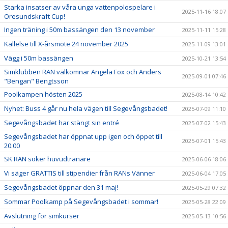
Starka insatser av våra unga vattenpolospelare i
2025-11-16 18:07
Öresundskraft Cup!
Ingen träning i 50m bassängen den 13 november
2025-11-11 15:28
Kallelse till X-årsmöte 24 november 2025
2025-11-09 13:01
Vägg i 50m bassängen
2025-10-21 13:54
Simklubben RAN välkomnar Angela Fox och Anders
2025-09-01 07:46
"Bengan" Bengtsson
Poolkampen hösten 2025
2025-08-14 10:42
Nyhet: Buss 4 går nu hela vägen till Segevångsbadet!
2025-07-09 11:10
Segevångsbadet har stängt sin entré
2025-07-02 15:43
Segevångsbadet har öppnat upp igen och öppet till
2025-07-01 15:43
20.00
SK RAN söker huvudtränare
2025-06-06 18:06
Vi säger GRATTIS till stipendier från RANs Vänner
2025-06-04 17:05
Segevångsbadet öppnar den 31 maj!
2025-05-29 07:32
Sommar Poolkamp på Segevångsbadet i sommar!
2025-05-28 22:09
Avslutning för simkurser
2025-05-13 10:56