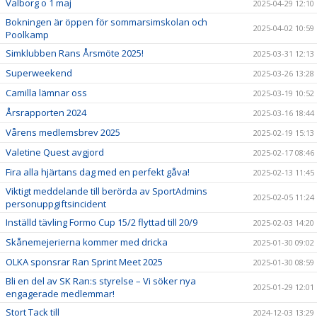
Valborg o 1 maj
2025-04-29 12:10
Bokningen är öppen för sommarsimskolan och
2025-04-02 10:59
Poolkamp
Simklubben Rans Årsmöte 2025!
2025-03-31 12:13
Superweekend
2025-03-26 13:28
Camilla lämnar oss
2025-03-19 10:52
Årsrapporten 2024
2025-03-16 18:44
Vårens medlemsbrev 2025
2025-02-19 15:13
Valetine Quest avgjord
2025-02-17 08:46
Fira alla hjärtans dag med en perfekt gåva!
2025-02-13 11:45
Viktigt meddelande till berörda av SportAdmins
2025-02-05 11:24
personuppgiftsincident
Inställd tävling Formo Cup 15/2 flyttad till 20/9
2025-02-03 14:20
Skånemejerierna kommer med dricka
2025-01-30 09:02
OLKA sponsrar Ran Sprint Meet 2025
2025-01-30 08:59
Bli en del av SK Ran:s styrelse – Vi söker nya
2025-01-29 12:01
engagerade medlemmar!
Stort Tack till
2024-12-03 13:29