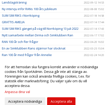
Landslagsträning
2022-09-12 14:53
Ny intervju inför RANs 100 års jubileum
2022-08-08 15:02
SUM SIM RIKS i Norrköping
2022-07-18 14:58
GRATTIS AMELIA
2022-07-14 17:44
SUM SIM RIKS gänget på väg till Norrköping 13 juli 2022
2022-07-14 17:43
Nytt samarbete mellan Dirma och Simklubben Ran
2022-06-17 17:02
RAN 100 år och fler frågor
2022-04-20 16:02
En av Simklubben Rans stjärnor har slocknat
2022-03-25 15:04
Ran 100 år med frågor från Annelie
2022-02-24 14:20
En intervju med Nin Andersson, en av våra medlemmar
2022-01-24 10:30
sedan 1952
För att hemsidan ska fungera korrekt använder vi nödvändiga
Amelias första SM/JSM
cookies från SportAdmin. Dessa går inte att stänga av.
2021-11-30 09:28
Föreningen kan också använda frivilliga cookies, t.ex. för
SK RANs Amelia Johansson-Lindkvist är på SM/JSM
2021-11-25 11:04
statistik eller marknadsföring. Du väljer själv om du vill
acceptera dessa.
Anpassa dina val
Cookie-
Gå till
inställningar
Webbversion
Acceptera nödvändiga
Acceptera alla