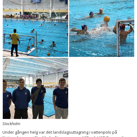
SEGEVÅNGSBADET
KLUBBSHOP
BLI SPONSOR
ANTIDOPING
KUL I MALMÖ – RIBBAN 2026
Stockholm
Under gången helg var det landslagsuttagning i vattenpolo på