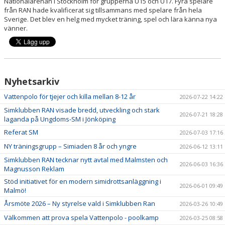
Nationalarenan i Stockholm för grupperna U15 och U17. Fyra spelare
från RAN hade kvalificerat sig tillsammans med spelare från hela
Sverige. Det blev en helg med mycket träning, spel och lära känna nya
vänner.
Nyhetsarkiv
Vattenpolo för tjejer och killa mellan 8-12 år
2026-07-22 14:22
Simklubben RAN visade bredd, utveckling och stark
2026-07-21 18:28
laganda på Ungdoms-SM i Jönköping
Referat SM
2026-07-03 17:16
NY träningsgrupp – Simiaden 8 år och yngre
2026-06-12 13:11
Simklubben RAN tecknar nytt avtal med Malmsten och
2026-06-03 16:36
Magnusson Reklam
Stöd initiativet för en modern simidrottsanläggning i
2026-06-01 09:49
Malmö!
Årsmöte 2026 – Ny styrelse vald i Simklubben Ran
2026-03-26 10:49
Välkommen att prova spela Vattenpolo - poolkamp
2026-03-25 08:58