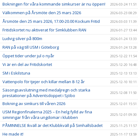
Bokningen för våra kommande simkurser är nu öppen!
2026-03-24 11:51
Välkommen på Årsmöte den 25 mars 2026
2026-03-23 08:29
Årsmöte den 25 mars 2026, 17.00-20.00 Kockum Fritid
2026-03-03 11:39
Fritidskortet nu aktiverat för Simklubben RAN
2026-01-27 13:44
Ludvig silver på 800m
2026-01-24 13:33
RAN på väg till USM i Göteborg
2026-01-24 13:28
Öppet tider under jul o nyår
2025-12-22 11:54
Vi är en del av Fritidskortet
2025-12-20 16:48
SM i Eskilstuna
2025-12-13 13:13
Vattenpolo för tjejer och killar mellan 8-12 år
2025-12-10 10:11
Säsongsavslutning med medaljregn och starka
2025-12-08 11:50
prestationer på Adventsdoppet i Sjöbo
Bokning av simkurs till våren 2026
2025-12-01 15:51
USM Regionfinalerna 2025 – En helg fylld av fina
2025-12-01 09:30
simningar från våra ungdomar i klubben
PÅMINNELSE Ikväll är det Klubbkväll på Simhallsbadet
2025-11-25 11:57
He made it!
2025-11-17 13:59